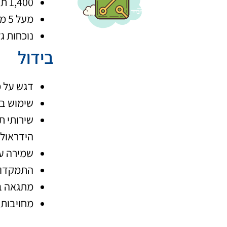
1,400 תערובות חומרים ספציפיים ו-5,000 רכיבי חומר גלם
מעל 5 מיליארד אטמים מיוצרים מידי שנה, קרי 20 מיליון אטמים ביום
נוכחות גלובלית בכ
בידול
דגש על מ
שימוש בט
שירותי ת
הידראולי
שמירה על
התמקדות 
מתגאה ב
מחויבות 