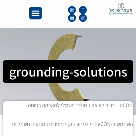
grounding-solutions
eCON – רכיב לא ארוג מוליך חשמלי להארקה בטוחה
השתמש ב-eCON כדי למנוע נזק למיסבים במנועים חשמליים