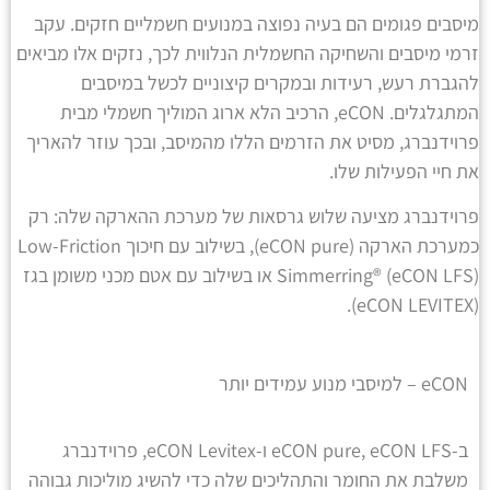
מיסבים פגומים הם בעיה נפוצה במנועים חשמליים חזקים. עקב
זרמי מיסבים והשחיקה החשמלית הנלווית לכך, נזקים אלו מביאים
להגברת רעש, רעידות ובמקרים קיצוניים לכשל במיסבים
המתגלגלים. eCON, הרכיב הלא ארוג המוליך חשמלי מבית
פרוידנברג, מסיט את הזרמים הללו מהמיסב, ובכך עוזר להאריך
את חיי הפעילות שלו.
פרוידנברג מציעה שלוש גרסאות של מערכת ההארקה שלה: רק
כמערכת הארקה (eCON pure), בשילוב עם חיכוך Low-Friction
Simmerring® (eCON LFS) או בשילוב עם אטם מכני משומן בגז
(eCON LEVITEX).
eCON – למיסבי מנוע עמידים יותר
ב-eCON pure, eCON LFS ו-eCON Levitex, פרוידנברג
משלבת את החומר והתהליכים שלה כדי להשיג מוליכות גבוהה